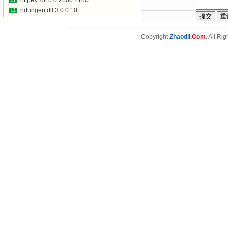
httpext.dll 6.0.2600.2180
11
hdurlgen.dll 3.0.0.10
12
Copyright
Zhaodll
.Com
. All Ri