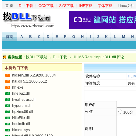
首 页
┆
DLL下载
┆
OCX下载
┆
SYS下载
┆
INF下载
┆
字体下载
┆
Linux文件
首页
A
B
C
D
E
F
G
H
I
J
K
L
M
N
当前位置：
找DLL下载站
→
DLL下载
→
HLIMS.ResultInput.BLL.dll 评论
本类热门下载
hidserv.dll 6.2.9200.16384
1
软件名称
HLIM
hal.dll 5.1.2600.5512
2
评论情况
共有
hh.exe
3
hnetwiz.dll
4
hvsifiletrust.dll
5
用户名
hypertrm.dll
6
hpzimc09.dll
分 值
7
100分
HttpFile.dll
8
hostmib.dll
9
说 明
himem.sys
10