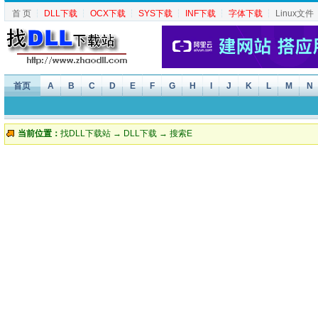
首 页
┆
DLL下载
┆
OCX下载
┆
SYS下载
┆
INF下载
┆
字体下载
┆
Linux文件
首页
A
B
C
D
E
F
G
H
I
J
K
L
M
N
当前位置：
找DLL下载站
→
DLL下载
→ 搜索E