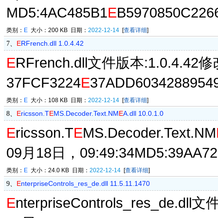
MD5:4AC485B1
E
B5970850C226
类别：
E
大小：200 KB 日期：
2022-12-14
[
查看详细
]
E
RFrench.dll 1.0.4.42
7、
E
RFrench.dll文件版本:1.0.4.4
37FCF3224
E
37ADD6034288954
类别：
E
大小：108 KB 日期：
2022-12-14
[
查看详细
]
E
ricsson.T
E
MS.Decoder.Text.NM
E
A.dll 10.0.1.0
8、
E
ricsson.T
E
MS.Decoder.Text.NM
09月18日，09:49:34MD5:39AA72
类别：
E
大小：24.0 KB 日期：
2022-12-14
[
查看详细
]
E
nterpriseControls_res_de.dll 11.5.11.1470
9、
E
nterpriseControls_res_de.