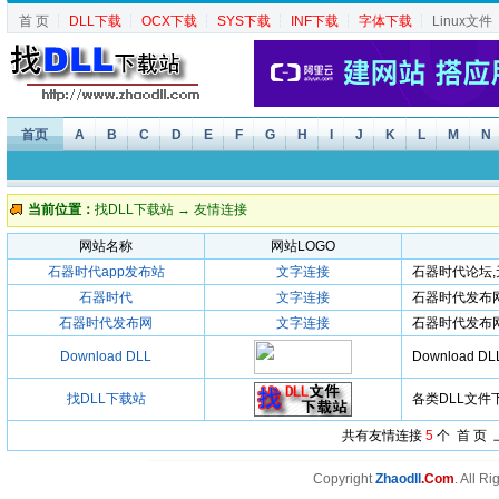
首 页
┆
DLL下载
┆
OCX下载
┆
SYS下载
┆
INF下载
┆
字体下载
┆
Linux文件
首页
A
B
C
D
E
F
G
H
I
J
K
L
M
N
当前位置：
找DLL下载站
→ 友情连接
网站名称
网站LOGO
石器时代app发布站
文字连接
石器时代论坛,
石器时代
文字连接
石器时代发布
石器时代发布网
文字连接
石器时代发布
Download DLL
Download DL
找DLL下载站
各类DLL文件
共有友情连接
5
个 首 页
Copyright
Zhaodll
.Com
. All R